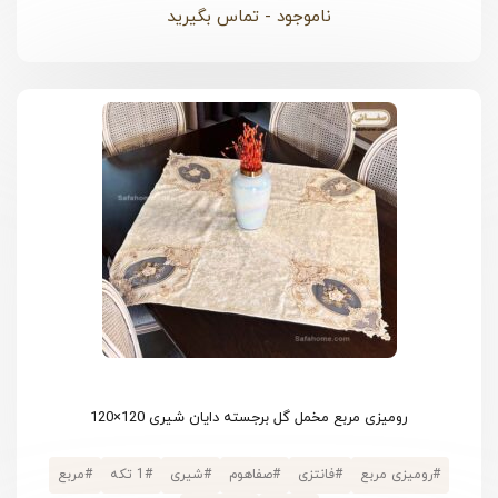
ناموجود - تماس بگیرید
رومیزی مربع مخمل گل برجسته دایان شیری 120×120
#
رومیزی مربع
#
فانتزی
#
صفاهوم
#
شیری
#
1 تکه
#
مربع