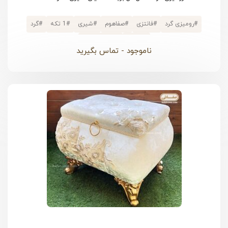
#
رومیزی گرد
#
فانتزی
#
صفاهوم
#
شیری
#
1 تکه
#
گرد
#
مخمل
#
گرد قطر 100
ناموجود - تماس بگیرید