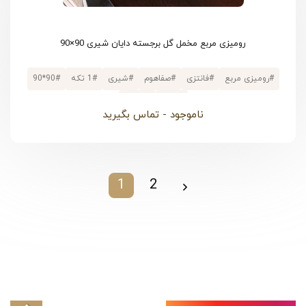
رومیزی مربع مخمل گل برجسته دایان شیری 90×90
#
رومیزی مربع
#
فانتزی
#
صفاهوم
#
شیری
#
1 تکه
#
90*90
#
مربع
#
مخمل
ناموجود - تماس بگیرید
1
2