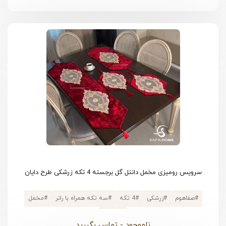
سرویس رومیزی مخمل دانتل گل برجسته 4 تکه زرشکی طرح دایان
#
صفاهوم
#
زرشکی
#
4 تکه
#
سه تکه همراه با رانر
#
مخمل
#
فانتزی
ناموجود - تماس بگیرید