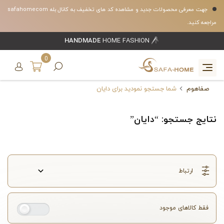
جهت معرفی محصولات جدید و مشاهده کد های تخفیف به کانال بله safahomecom
مراجعه کنید.
HANDMADE
HOME FASHION
0
صفاهوم
شما جستجو نمودید برای دایان
نتایج جستجو: “دایان”
فقط کالاهای موجود