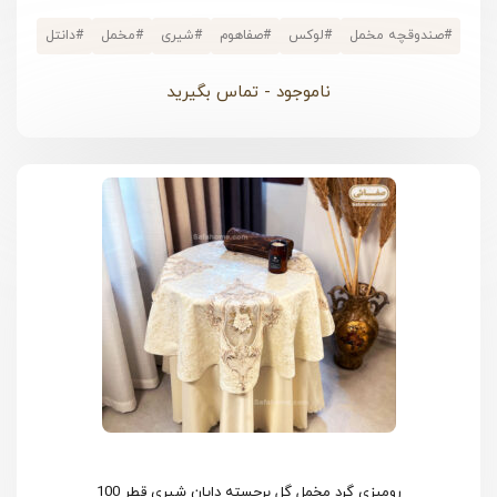
#
صندوقچه مخمل
#
لوکس
#
صفاهوم
#
شیری
#
مخمل
#
دانتل
ناموجود - تماس بگیرید
رومیزی گرد مخمل گل برجسته دایان شیری قطر 100