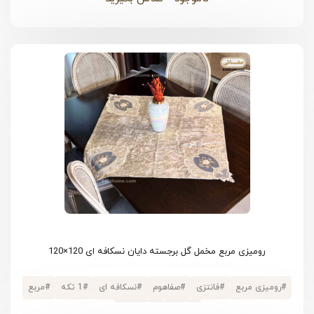
رومیزی مربع مخمل گل برجسته دایان نسکافه ای 120×120
#
رومیزی مربع
#
فانتزی
#
صفاهوم
#
نسکافه ای
#
1 تکه
#
مربع
#
مخمل
#
120×120