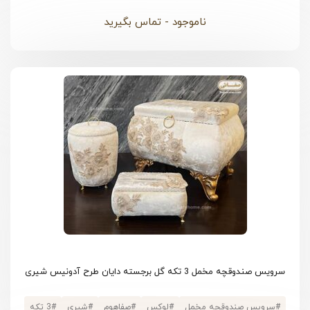
#
مخمل
#
120×120
ناموجود - تماس بگیرید
سرویس صندوقچه مخمل 3 تکه گل برجسته دایان طرح آدونیس شیری
#
سرویس صندوقچه مخمل
#
لوکس
#
صفاهوم
#
شیری
#
3 تکه