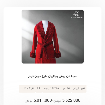
حوله تن پوش پودایران طرح دایان قرمز
#
پودایران
#
قرمز
#
100% پنبه
#
L
#
رنگ ثابت
5.011.000
5.622.000
–
تومان
تومان
Price range: 5.011.000 تومان through 5.622.000 تومان