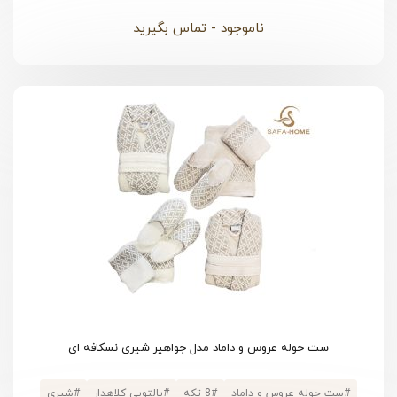
#
پنبه ای
#
جعبه دسته دار فانتزی
ناموجود - تماس بگیرید
ست حوله عروس و داماد مدل جواهیر شیری نسکافه ای
#
ست حوله عروس و داماد
#
8 تکه
#
پالتویی کلاهدار
#
شیری