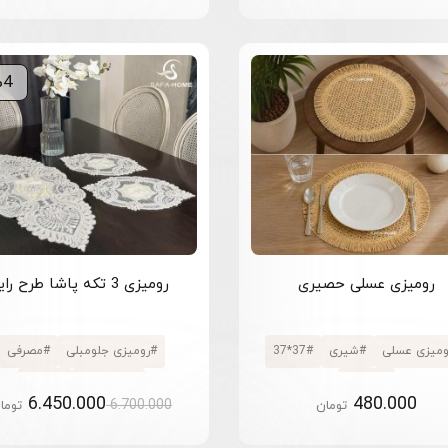
%4
رومیزی عسلی حصیری
رومیزی 3 تکه پاشا طرح رایا
ومیزی عسلی
#
شیری
#
37*37
#
رومیزی جلومبلی
#
مصرفی
#
تزئینی
#
استخوانی
#
3 تکه
6.450.000
480.000
6.700.000
تومان
توما
قیمت فعلی: 6.450.000 تومان.
قیمت اصلی: 6.700.000 تومان بود.
#
سه تکه پذیرایی
#
تور