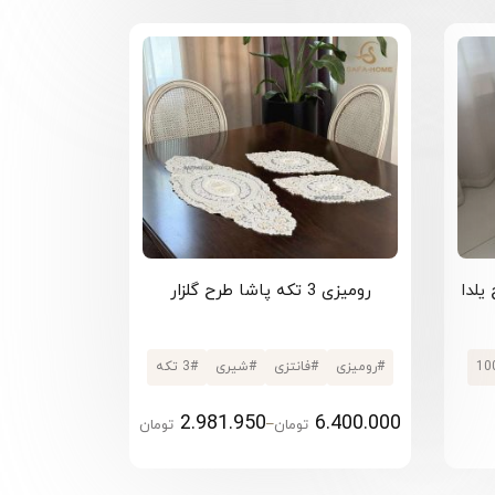
یلدا
رومیزی 3 تکه پاشا طرح گلزار
#
رومیزی
#
فانتزی
#
شیری
#
3 تکه
2.981.950
6.400.000
–
تومان
تومان
Price range: 2.981.950 تومان through 6.400.000 تومان