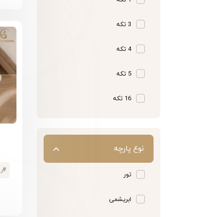
1 تکه
3 تکه
4 تکه
5 تکه
16 تکه
نوع پارچه
#
ر
تور
ابریشمی