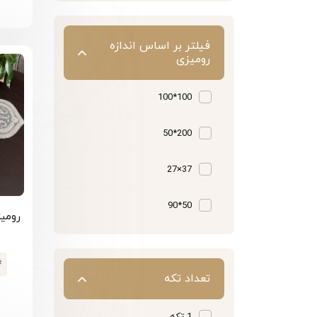
فیلتر بر اساس اندازه
رومیزی
100*100
200*50
37×27
50*90
#
تعداد تکه