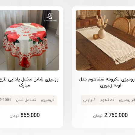
 رومیزی مکرومه صفاهوم مدل
رومیزی شانل مخمل یلدایی طرح 
لونه زنبوری
مبارک
انر رومیزی
#
صفاهوم
#
تزئینی
#
رومیزی
#
مخمل شانل
#
100*100
865.000
2.760.000
تومان
تومان