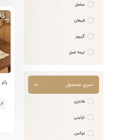
مخمل
قیطان
گیپور
ترمه اصل
رانر
سری محصول
فانتزی
#
ر
تزئینی
لوکس