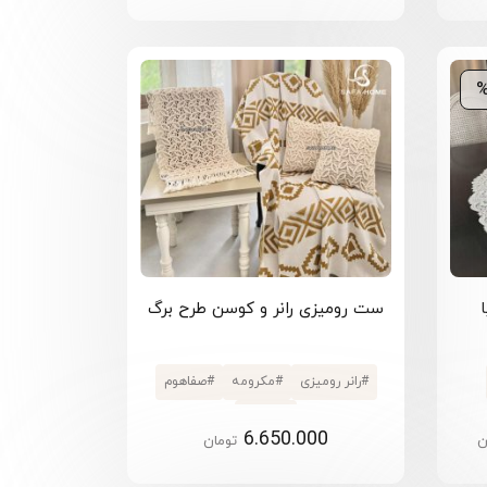
ست رومیزی رانر و کوسن طرح برگ
#
رانر رومیزی
#
مکرومه
#
صفاهوم
#
تزئینی
6.650.000
ن
تومان