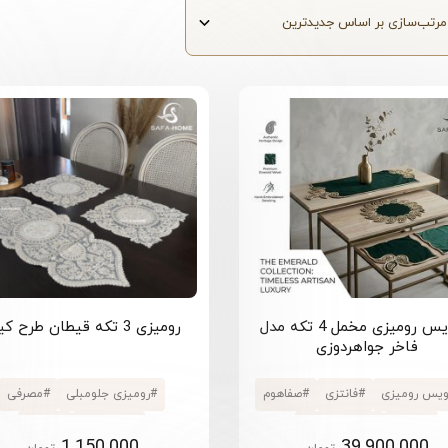
سرویس رومیزی مخمل 4 تکه مدل
رومیزی 3 تکه قیطان طرح کیانا
فاخر جواهردوزی
یس رومیزی
#
فانتزی
#
صفاهوم
#
رومیزی جلومبلی
#
مصرفی
#
4 تکه
#
سبز سلطنتی
#
استخوانی
#
3 تکه
1.150.000
39.900.000