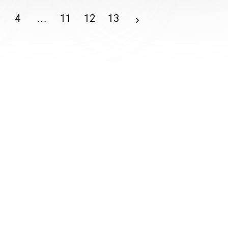
4
…
11
12
13