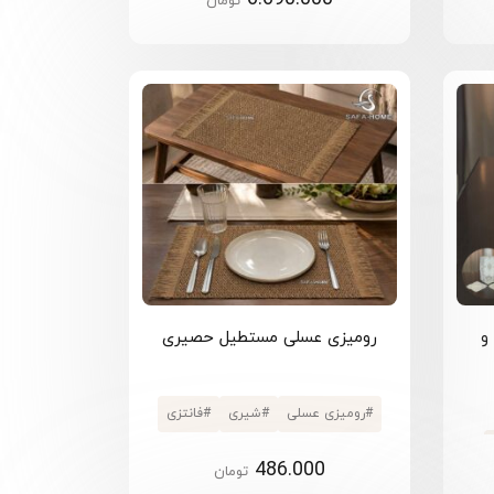
تومان
#
قیطان
ق و
رومیزی عسلی مستطیل حصیری
#
رومیزی عسلی
#
شیری
#
فانتزی
486.000
تومان