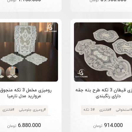
تومان
تومان
#
چهار تکه پذیرایی
#
مخمل
#
سه تکه پذیرایی
#
تور
رومیزی قیطان 3 تکه طرح بته جقه
رومیزی مخمل 3 تکه منجو
دارای رنگبندی
مروارید مدل نارمیا
استخوانی
#
فانتزی
#
3 تکه
#
رومیزی جلومبلی
#
فانتزی
#
قیطان
#
استخوانی
#
مخمل
#
3 تکه
6.880.000
914.000
تومان
تومان