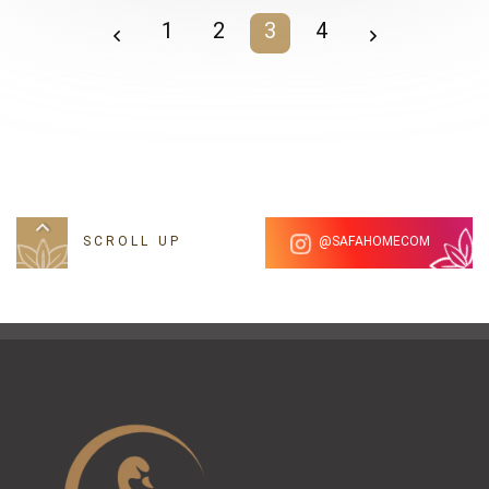
1
2
3
4
SCROLL UP
SAFAHOMECOM@