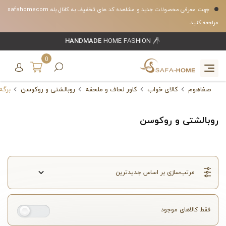
جهت معرفی محصولات جدید و مشاهده کد های تخفیف به کانال بله safahomecom
مراجعه کنید.
HANDMADE
HOME FASHION
0
صفاهوم
کالای خواب
کاور لحاف و ملحفه
روبالشتی و روکوسن
برگه 
روبالشتی و روکوسن
فقط کالاهای موجود