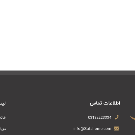
یژگی های پارچه مخمل شانل، ضد لک بودن آن است که باعث می شود
شد.
رچه مخمل شانل، استحکام بالای آن در برابر نور خورشید و پوسیدگی نوری
گاری بیشتر آن می‌شود.
 هرمد دارای ۴ مرحله دوخت اختصاصی است و بخشی از آن دوخت دستی دارد که ظرافت و
چنین، دوخت‌های متعدد بر روی لحاف طول عمر الیاف را افزایش می‌دهد و
‌بخشد.
رباغ:
اطلاعات تماس
لین
تعداد تکه های روتختی بستگی به سایز تخت خواب شما دارد. سرویس 8 تکه روتختی چهارباغ با توجه به
03132223334
خانه
info@Safahome.com
دربا