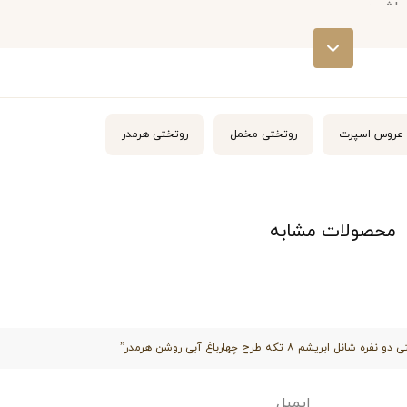
اشید:
 عروس اسپرت
روتختی مخمل
روتختی هرمدر
م اصل با درجه A+
محصولات مشابه
می ساخته شده است که برخورداری از کیفیت و مقاومت بالایی
 تکه طرح چهارباغ آبی روشن هرمدر”
 و افت رنگ و طرح، بدون رنگدهی تولید می‌شود. جنس آستر
ایمیل