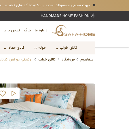
جهت معرفی محصولات جدید و مشاهده کد های تخفیف به کانال بله safahomecom 
HANDMADE
HOME FASHION
درباره ما
بلاگ
تماس با ما
کالای خواب
حوله
کالای حمام
صفاهوم
فروشگاه
کالای خواب
روتختی دو نفره شانل ابریشم ۸ تکه طرح چهاربا