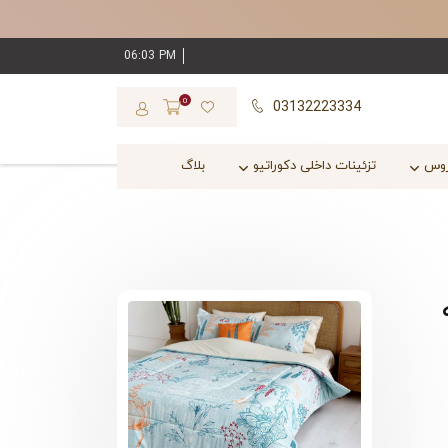
06:03 PM
0
03132223334
روس
تزئینات داخلی دکوراتیو
بلاگ
 تکه