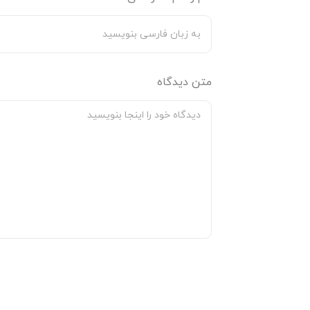
لحاف و روکش تشک نیز از ج
برخوردار است.
وپژگی های روتختی دونفره هرمدر:
متن دیدگاه
پارچه شانل ابریشم با کیفیت های متنوع
روتختی، شانل ابریشم درجه A+ است از ویژگی های منحصر به فردی برخوردار می باشد:
نرم و لطیف:
از آنجا که بافت مخمل شانل
شود.
رنگ ثابت:
بدلیل کیفیت بالایی که این روتخت
شود.
عدم جذب گرد و غبار:
پارچه مخمل شانل به د
است.
مقاومت و ماندگاری بالا در برابر پوسیدگ