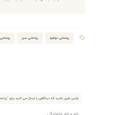
مشخصات آن توجه ویژه ای داشته ب
جنس پارچه زیره روتختی: کتان نخ
روتختی دونفره
روتختی سبز
روتختی
جنس پارچه رویه روتختی: شانل ابریش
کیفیت و نوع پارچه:
روتختی هرمد از مخمل ابریش
اولین نفری باشید که دیدگاهی را ارسال می کنید برای “روتختی دو نفره شانل ابریشم ۸
دارد. این پارچه بدون کاهش
نام و نام خانوادگی