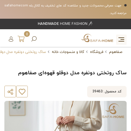
جهت معرفی محصولات جدید و مشاهده کد های تخفیف به کانال بله safahomecom
مراجعه کنید.
HANDMADE
HOME FASHION
0
صفاهوم
فروشگاه
کالا و منسوجات خانه
ساک روتختی دونفره مدل دوقل
ساک روتختی دونفره مدل دوقلو قهوه‌ای صفاهوم
کد محصول :
39463