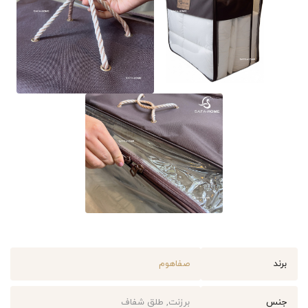
برند
صفاهوم
جنس
برزنت, طلق شفاف