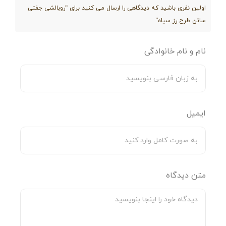
اولین نفری باشید که دیدگاهی را ارسال می کنید برای “روبالشی جفتی
محافظت از مژه‌ها
: جنس پارچه ساتن از شکستگی و
ساتن طرح رز سیاه”
ریزش مژه‌ها جلوگیری می‌کند و برای افرادی که از
نام و نام خانوادگی
اکستنشن مژه استفاده می‌کنند یا مژه‌های نازکی دارند
مناسب است.
کاهش چین و چروک‌های پوستی، حفظ رطوبت پوست و
کاهش جوش و آکنه
: روبالش ساتن به کاهش چین و
ایمیل
چروک‌های پوست و حفظ رطوبت آن کمک می‌کند. سطح
لغزنده این روبالش باعث می‌شود چروک‌های کمتری روی
صورت ایجاد شود و نسبت به پارچه نخ پنبه، ماندگاری
متن دیدگاه
رطوبت پوست را افزایش می‌دهد.
ابعاد روبالش ساتن: