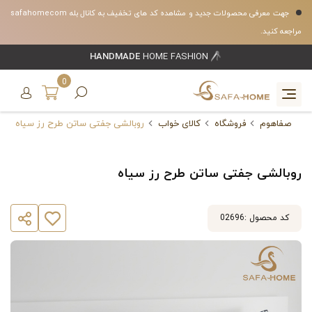
جهت معرفی محصولات جدید و مشاهده کد های تخفیف به کانال بله safahomecom
مراجعه کنید.
HANDMADE
HOME FASHION
0
صفاهوم
فروشگاه
کالای خواب
روبالشی جفتی ساتن طرح رز سیاه
روبالشی جفتی ساتن طرح رز سیاه
کد محصول :
02696