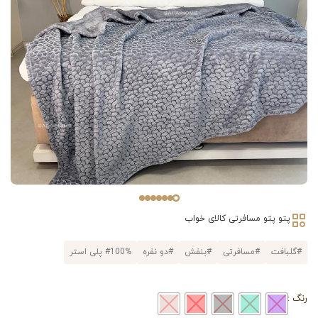
پتو
پتو مسافرتی
کالای خواب
#گلبافت
#مسافرتی
#بنفش
#دو نفره
#100% پلی استر
رنگ