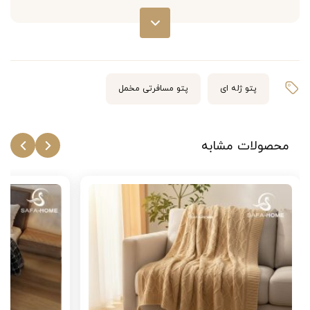
پتو گلبافت مسافرتی طرح سنگی در 5 رنگ شیک و جذاب
عرضه می‌شود: طوسی تیره، بنفش، قرمز، کالباسی و سبزآبی.
این رنگ‌ها به راحتی با دکوراسیون منزل و سبک شخصی شما
هماهنگ می‌شوند.
پتو ژله ای
پتو مسافرتی مخمل
2. جنس نخ پلی‌استر با کیفیت بالا
محصولات مشابه
این پتو از ترکیب نخ و پلی‌استر تولید شده است. نخ یا پنبه به
جلوگیری از حساسیت و آلرژی کمک می‌کند، در حالی که
پلی‌استر دوام و طول عمر بالای محصول را تضمین می‌کند. این
ترکیب ایده‌آل، پتو را برای استفاده مداوم و شست‌وشو مناسب
کرده است.
3. ابعاد مناسب و بدون پرزدهی
پتو گلبافت با سایز 240×180 (2±) سانتی‌متر، فضای کافی برای