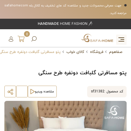
جهت معرفی محصولات جدید و مشاهده کد های تخفیف به کانال بله safahomecom
مراجعه کنید.
HANDMADE
HOME FASHION
0
صفاهوم
فروشگاه
کالای خواب
پتو مسافرتی گلبافت دونفره طرح سنگی
پتو مسافرتی گلبافت دونفره طرح سنگی
کد محصول :
sf31382
مشاهده ویدیو