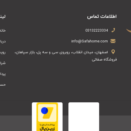
اطلاعات تماس
لین
03132223334
خانه
info@Safahome.com
دربا
اصفهان، میدان انقلاب، روبروی سی و سه پل، بازار سپاهان،
روی
فروشگاه صفائی
شرای
پرد
حسا