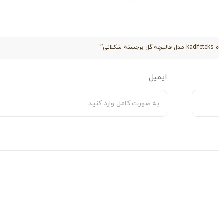
تی”
ایمیل