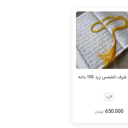
ف الشمس زرد 100 دانه
#
زرد
650.000
تومان