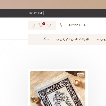
02:49 AM
0
03132223334
روس
تزئینات داخلی دکوراتیو
بلاگ