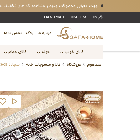
جهت معرفی محصولات جدید و مشاهده کد های تخفیف به کانال بله safahomecom 
HANDMADE
HOME FASHION
درباره ما
بلاگ
تماس با ما
کالای خواب
حوله
کالای حمام
صفاهوم
فروشگاه
کالا و منسوجات خانه
سجاده kadifeteks مدل قالیچه گل برجسته شکلاتی