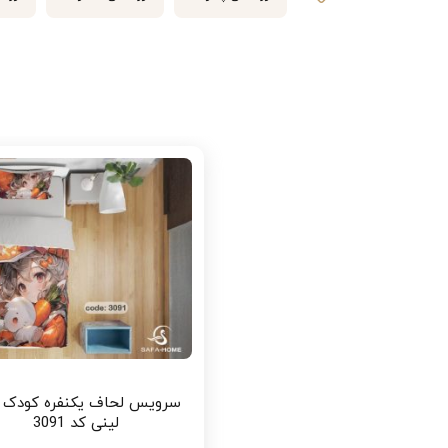
یک عدد ملحفه هشت کش با ابعاد 120×200×25 (2±) سانتی‌متر
یک عدد روبالشتی والان‌دار با ابعاد 50×70 (2±) سانتی‌متر
یک عدد روبالشتی ساده با ابعاد 50×70 (2±) سانتی‌متر
طراحی زیبا و منحصر به فرد
سرویس لحاف کودک طرح رودی با رنگ ک
انحصاری دارد که جلوه‌ای زیبا و دوست‌
این محصول، نشان‌دهنده کیفیت بالای 
ویژگی‌های برجسته سرویس خواب طر
دارای گارانتی تعویض 14 ماهه
سرویس لحاف یکنفره کودک 
لینی کد 3091
بدون آبرفت و تغییر رنگ