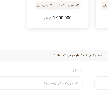
وان
#
مصرفی
#
سفید
#
میکروفایبر
وت
#
میکرو
#
1 تکه
1.990.000
تومان
 لحاف یکنفره کودک طرح رودی کد 3068”
ایمیل
رام و راحت را برای فرزندتان به ارمغان بیاورید و به زیبایی و