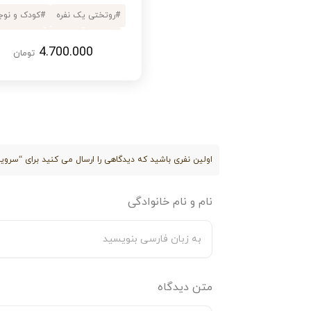
#
روتختی یک نفره
#
کودک و نوج
الیاف هالو ضد حساسیت
#
4 تکه
#
نارنجی
#
میکرو ول
دوخت بسیار تمیز و مقاوم
4.700.000
تومان
#
یک نفره
#
ساک دسته دار
نکات شستشو
شستشو در دمای کمتر از 30 درجه سانتی‌گراد
استفاده از مایع لباسشویی بدون آنزیم
اولین نفری باشید که دیدگاهی را ارسال می کنید برای “سرویس
شستشو جداگانه از حوله و سایر البسه
نام و نام خانوادگی
پرهیز از خشک کردن با درجه حرارت بالا
با انتخاب این سرویس لحاف کودک، خوابی آ
نظم اتاق او بیفزایید.
متن دیدگاه