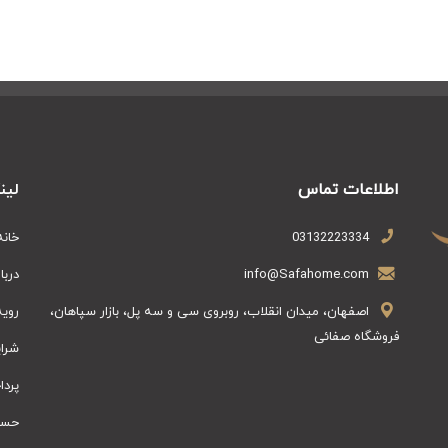
اطلاعات تماس
لین
03132223334
خانه
info@Safahome.com
دربا
اصفهان، میدان انقلاب، روبروی سی و سه پل، بازار سپاهان،
روی
فروشگاه صفائی
شرای
پرد
حسا