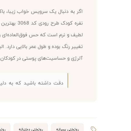
اگر به دنبال یک سرویس خواب زیبا، با
نفره کودک 
لطیف و نرم است که حس فوق‌العاده‌ای را
تغییر رنگ بوده و طول عمر بالایی دارد. 
آلرژی و حساسیت‌های پوستی در کودکان 
دقت داشته باشید که به دلی
تصویر حدود 10% متفاوت باشد.
تکه‌های سرویس 4 تکه طرح رودی:
روتختی پسرانه
روتختی دخترانه
روت
یک عدد لحاف با ابعاد 160×220 (2±) سانتی‌متر