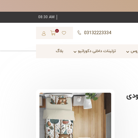
08:30 AM
0
03132223334
روس
تزئینات داخلی دکوراتیو
بلاگ
ودی