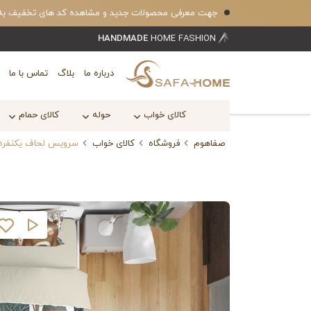
جهت معرفی محصولات جدید و مشاهده کد های تخفیف به کانال بله safahomecom 
HANDMADE
HOME FASHION
درباره ما
بلاگ
تماس با ما
کالای خواب
حوله
کالای حمام
صفاهوم
فروشگاه
کالای خواب
سرویس لحاف یکنفره ک