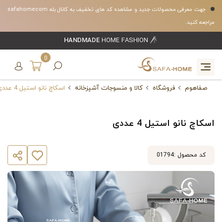
جهت معرفی محصولات جدید و مشاهده کد های تخفیف به کانال بله safahomecom
مراجعه کنید.
HANDMADE
HOME FASHION
0
صفاهوم
فروشگاه
کالا و منسوجات آشپزخانه
اسکاچ نانو استیل 4 عددی
اسکاچ نانو استیل 4 عددی
کد محصول :
01794