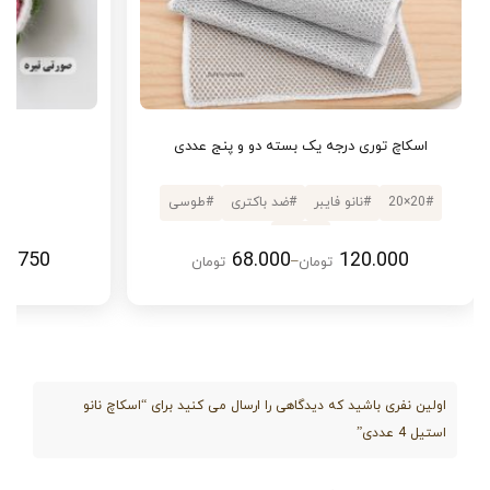
جنس نانو استیل مقاوم
پاک‌کنندگی عمیق و قدرتمند
مناسب انواع سطوح آشپزخانه و سرویس بهداشتی
اسکاچ توری درجه یک بسته دو و پنج عددی
ا
دوام و ماندگاری بالا
#
20×20
#
نانو فایبر
#
ضد باکتری
#
طوسی
مناسب استفاده روزمره
#
2 تکه
بسته‌ی ۴ عددی مقرون‌به‌صرفه
66.750
68.000
120.000
–
تومان
تومان
Price range: 68.000 تومان through 120.000 تومان
مشخصات محصول:
مشخصه
توضیحات
اولین نفری باشید که دیدگاهی را ارسال می کنید برای “اسکاچ نانو
نوع
اسکاچ نانو استیل
استیل 4 عددی”
محصول
جنس
نانو استیل