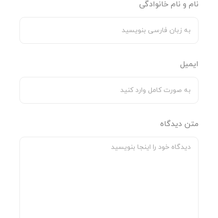
نام و نام خانوادگی
ظروف، اجاق گاز، سینک، کاشی، شیرآلات،
کاربرد
سرویس بهداشتی
ویژگی‌ها
مقاوم، پاک‌کنندگی عمیق، دوام بالا
ایمیل
محتویات
۴ عدد اسکاچ
بسته
سوالات متداول:
متن دیدگاه
1. آیا اسکاچ نانو استیل برای ظروف تفلون مناسب است؟
خیر، برای ظروف نچسب بهتر است از اسکاچ نرم استفاده شود.
2. طول عمر اسکاچ چقدر است؟
به دلیل جنس مقاوم، در استفاده معمولی ماندگاری بالایی دارد.
3. آیا این اسکاچ زنگ می‌زند؟