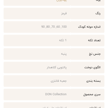
برند
پودایران
رنگ
قرمز
اندازه حوله کودک
100, 60, 70, 80, 90
تعداد تکه
1 تکه
جنس نخ
پنبه
الگو‌ی دوخت
پالتویی کلاهدار
بسته بندی
جعبه فانتزی
سری محصول
DON Collection