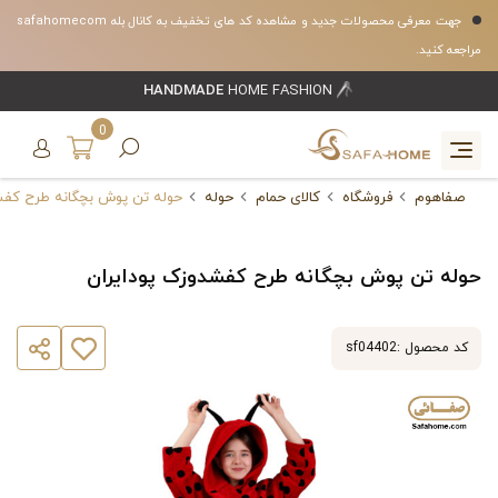
جهت معرفی محصولات جدید و مشاهده کد های تخفیف به کانال بله safahomecom
مراجعه کنید.
HANDMADE
HOME FASHION
0
صفاهوم
فروشگاه
کالای حمام
حوله
حوله تن پوش بچگانه طرح کفش
حوله تن پوش بچگانه طرح کفشدوزک پودایران
کد محصول :
sf04402