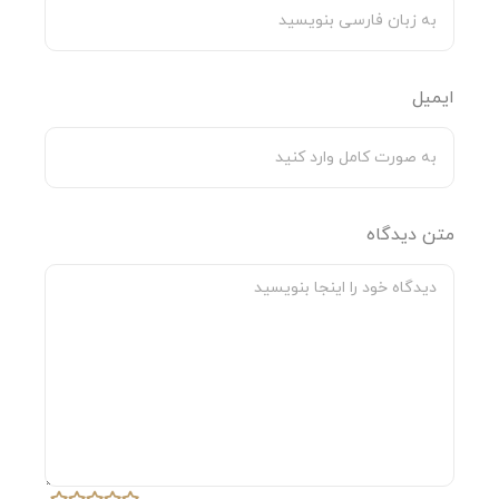
با توجه به حساس تر بودن پوست کودکان این حوله از
لطافت مطلوبی برخوردار است.
ایمیل
نکته قابل توجه در حوله های پودایران، چاپ با کیفیت و
ضمانت یک ساله این محصول است.
با توجه به کیفیت بالای حوله تن پوش بچگانه طرح
کفشدوزک و عمر مصرف بالای آن می توان ادعا کرد که این
متن دیدگاه
حوله ارزش خرید نسبتا بالایی دارد.
بررسی تخصصی
حوله تن پوش پودایران با سیستم ریسندگی رینگ با
استفاده از مرغوبترین نوع نخ رینگ تولید شده است.
همین امر باعث گردیده این حوله در عین حال که دارای
مقاومت،ماندگاری و لطافت بیشتری نسبت به دیگر حوله ها