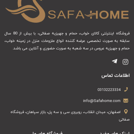
باشد، می توان ادعا کرد با رعایت نکات زیر شما میتوانید حوله
پالتویی خود را به راحتی شسته و مدت زیادی مورد استفاده
قرار دهید.
فروشگاه اینترنتی کالای خواب، حمام و جهیزیه صفائی، با بیش از 80 سال
سابقه به صورت تخصصی عرضه کننده انواع ملزومات منزل در زمینه خواب،
امکان شست و شوی حوله به صورت دستی و ماشینی.
حمام و جهیزیه عروس در سه شعبه به صورت حضوری و آنلاین می باشد.
عدم استفاده از مواد شوینده آنزیم دار، سفید کننده ها و
اکسیدان ها.
از برنامه های بلند مدت ماشین های شست و شو استفاده
اطلاعات تماس
نشود.
03132223334
شست و شو حتما به صورت مجزا صورت گیرد.
info@Safahome.com
عدم استفاده از نرم کننده ها با غلظت بالا.
اصفهان، میدان انقلاب، روبروی سی و سه پل، بازار سپاهان، فروشگاه
صفائی
بلافاصله پس از شست و شو از ماشین لباسشویی خارج
گردد.
لینک های مفید
فروشگاه های ما