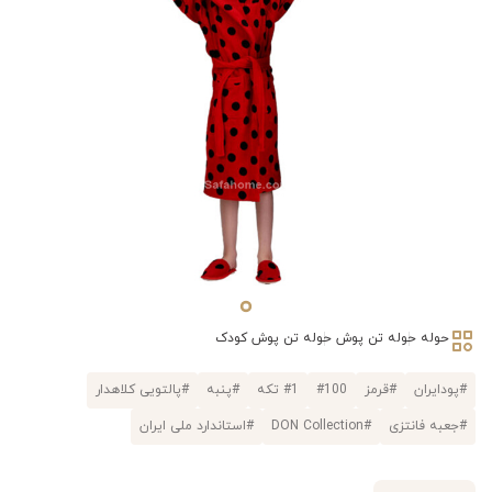
حوله
حوله تن پوش
حوله تن پوش کودک
#پودایران
#قرمز
#100
#1 تکه
#پنبه
#پالتویی کلاهدار
#جعبه فانتزی
#DON Collection
#استاندارد ملی ایران