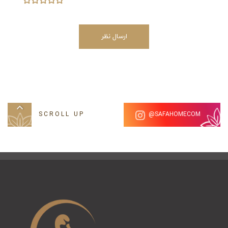
داشته باشد.
این محصول در زمره حوله هایی با وزن متوسط (400-600
ارسال نظر
گرم بر متر مربع) مناسب برای مصارف روزانه در منزل می
باشد.
رنگ های به کار رفته در حوله های پودایران به گونه ای
است که حتی در صورت استفاده مکرر شاهد هیچ گونه
تغییر رنگ در آن نخواهید بود.
SCROLL UP
SAFAHOMECOM@
راهنمای سریع شست و شوی انواع حوله تن
پوش
یکی از معیار های مهم خرید حوله تن پوش کیفیت شست و
شوی آن است.
اگر حوله ای که خریداری میکنید از درجه کیفی بالایی برخوردار