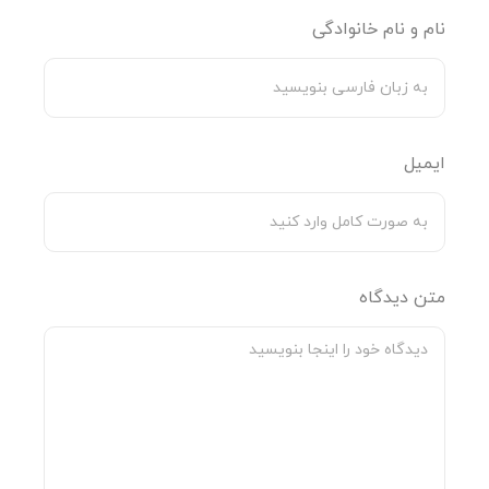
جنس
کتان
نام و نام خانوادگی
ابعاد
دونفره (مناسب تخت ۱۶۰ و ۱۸۰ سانتی‌متر)
طرح/رنگ
چیچک
کاربرد
چهار فصل
ایمیل
ویژگی‌ها
دو رو، پنبه دوزی شده، ۶ تکه کاربردی
محتویات
۲ عدد روبالشی طرحدار زیپی، ۲ عدد روبالشی ساده
بسته
پاکتی، روتختی دونفره، ملحفه تشک فری سایز
متن دیدگاه
پرسش‌های متداول
1. آیا پنبه دوزی شدن روتختی باعث سنگینی آن نمی‌شود؟
خیر. لایه پنبه دوزی شده در این محصول بسیار نازک و سبک
است.