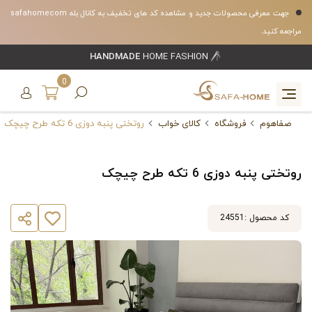
جهت معرفی محصولات جدید و مشاهده کد های تخفیف به کانال بله safahomecom
مراجعه کنید.
HANDMADE
HOME FASHION
0
صفاهوم
فروشگاه
کالای خواب
روتختی پنبه دوزی 6 تکه طرح چیچک
روتختی پنبه دوزی 6 تکه طرح چیچک
کد محصول :
24551