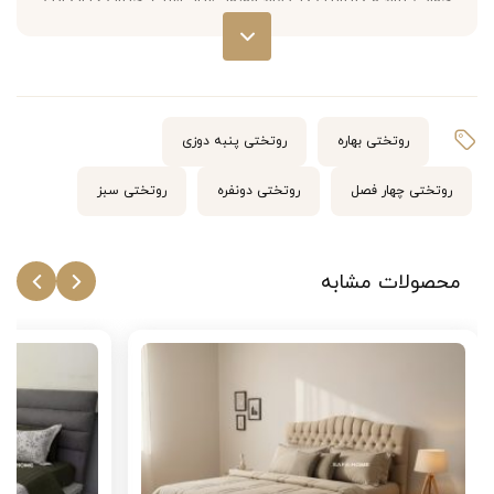
خوابی آرام و دلنشین در تمام فصول سال است. جنس کتان این
محصول، علاوه بر لطافت و نرمی، خاصیت تنفس‌پذیری بالایی
دارد که از تعریق در شب جلوگیری کرده و دمای بدن را متعادل
نگه می‌دارد.
روتختی بهاره
روتختی پنبه دوزی
طراحی هوشمندانه دو رو (یک سمت ساده و یک سمت طرحدار)،
روتختی چهار فصل
روتختی دونفره
روتختی سبز
امکان ایجاد تنوع در دکوراسیون اتاق خواب را با یک محصول
فراهم می‌کند. این ست ۶ تکه کامل شامل دو عدد روبالشی
محصولات مشابه
طرحدار با زیپ، دو عدد روبالشی ساده پاکتی، یک روتختی
دونفره (مناسب تخت‌هایی با عرض ۱۶۰ و ۱۸۰ سانتی‌متر) و یک
ملحفه تشک فری سایز است. این ویژگی‌ها، آن را به گزینه‌ای
بسیار کاربردی و مقرون‌به‌صرفه تبدیل کرده است.
ویژگی‌های روتختی دونفره چهارفصل طرح