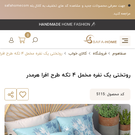
جهت معرفی محصولات جدید و مشاهده کد های تخفیف به کانال بله safahomecom
مراجعه کنید.
HANDMADE
HOME FASHION
0
صفاهوم
فروشگاه
کالای خواب
روتختی یک نفره مخمل ۴ تکه طرح افرا هرمدر
روتختی یک نفره مخمل ۴ تکه طرح افرا هرمدر
کد محصول :
5115