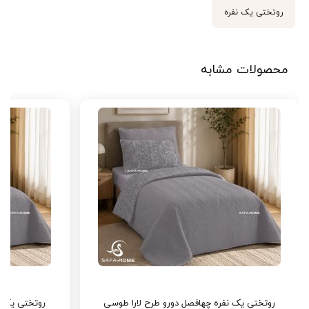
روتختی یک نفره
جنس پارچه روتختی:
از آن جا که جنس پارچه روتختی یکی از
خصوصیات کیفی آن محسوب می شود، باید از
بهترین الیاف
محصولات مشابه
برای روتختی
استفاده شود. جنس رویه لحاف روتختی افرا،
شانل ابریشمی است که لطافت روتختی را بالا برده است.
همچنین در برابر شست و شو مقاوم است و آسیبی به آن نمی
رسد. جنس ست زیرین و ملحفه تشک این روتختی، کتان لینن
گیاهی است. این جنس به دلیل ارگانیک بودنش بسیار مناسب
جهت یک خواب راحت است. مزیت دیگری که این کتان ارگانیک
ایجاد کرده است، ضد حساسیت و ضد تعریق بودن آن است.
زیرا هوا به خوبی در این روتختی در حال گردش است.
رنگ روتختی:
رنگ روتختی یکی از نکات حائز اهمیت در خرید
روتختی یک نفره چهافصل دورو طرح لارا طوسی
روتختی یک ن