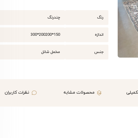
رنگ
چندرنگ
اندازه
150*200
200*300
جنس
مخمل شانل
کمیلی
محصولات مشابه
نظرات کاربران