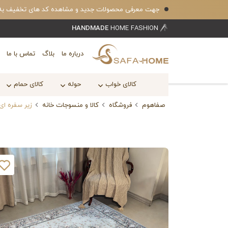
جهت معرفی محصولات جدید و مشاهده کد های تخفیف به کانال بله safahomecom 
HANDMADE
HOME FASHION
درباره ما
بلاگ
تماس با ما
کالای خواب
حوله
کالای حمام
صفاهوم
فروشگاه
کالا و منسوجات خانه
زیر سفره ای 