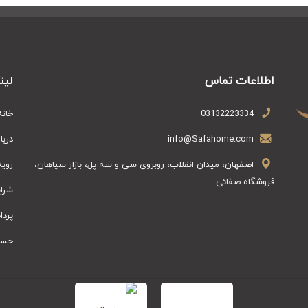
اطلاعات تماس
لین
03132223334
خانه
info@Safahome.com
دربا
اصفهان، میدان انقلاب، روبروی سی و سه پل، بازار سپاهان،
روی
فروشگاه صفائی
شرای
پرد
حسا