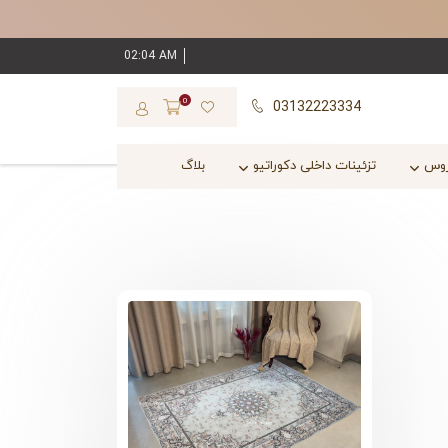
02:04 AM
0
03132223334
روس
تزئینات داخلی دکوراتیو
بلاگ