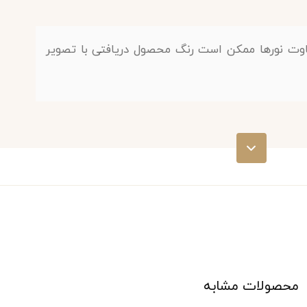
اوت نورها ممکن است رنگ محصول دریافتی با تصویر
نه کد 1188
 که علاوه بر لطافت و نرمی، مقاومت بالایی نیز دارد.
در دو اندازه استاندارد (150×200) سانتی‌متر و (300×200) سانتی‌متر عرضه می‌شود که متناسب با
محصولات مشابه