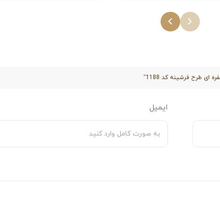
با خرید زیرسفره مدل فرشینه کد 1188، هم از زیبایی دکوراسیون منزل خود لذت ببرید و هم از یک
 ای طرح فرشینه کد 1188”
ایمیل