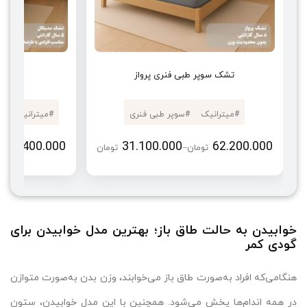
تشک سوپر طبی فنری پرواز
تشک
#
میترانیک
#
سوپر طبی فنری
#
میترانیک
#
61.400.000
31.100.000
62.200.000
#
استاندارد ملی ایران
#
100×200
#
200*120
–
تومان
تومان
ت
Price range: 31.100.000 تومان through 62.200.000 تومان
#
28 سانتی متر
#
بدون محدودیت
#
مناسب برای افرا
خوابیدن به حالت طاق باز؛ بهترین مدل خوابیدن برای
گودی کمر
هنگامی‌که افراد به‌صورت طاق باز می‌خوابند، وزن بدن به‌صورت متوازن
در همه اندام‌ها پخش می‌شود. همچنین با این مدل خوابیدن، ستون